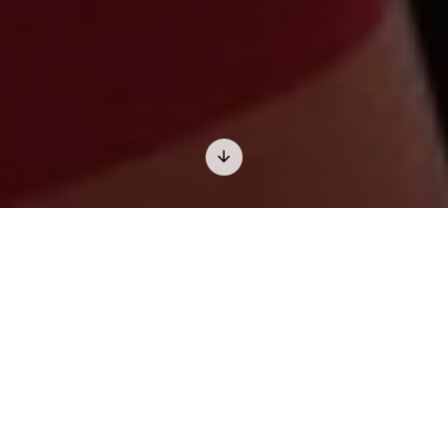
Opningstid
Ope kvar dag 10–17
Omvising klokka 11, 13 og 15
Film kvar heile og halve time