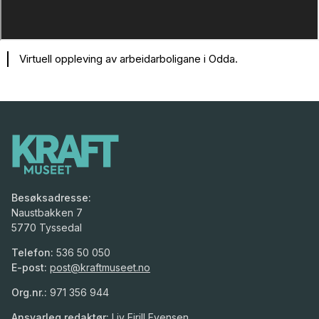
Virtuell oppleving av arbeidarboligane i Odda.
Besøksadresse:
Naustbakken 7
5770 Tyssedal
Telefon:
536 50 050
E-post:
post@kraftmuseet.no
Org.nr.:
971 356 944
Ansvarleg redaktør:
Liv Eirill Evensen