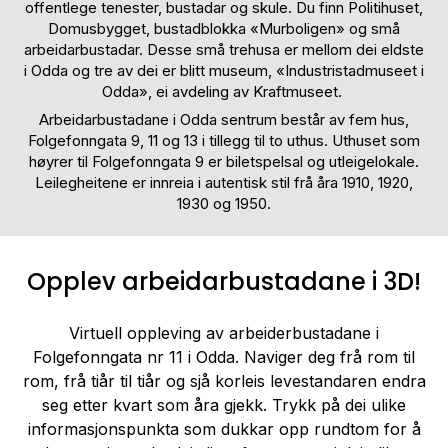
offentlege tenester, bustadar og skule. Du finn Politihuset,
Domusbygget, bustadblokka «Murboligen» og små
arbeidarbustadar. Desse små trehusa er mellom dei eldste
i Odda og tre av dei er blitt museum, «Industristadmuseet i
Odda», ei avdeling av Kraftmuseet.
Arbeidarbustadane i Odda sentrum består av fem hus,
Folgefonngata 9, 11 og 13 i tillegg til to uthus. Uthuset som
høyrer til Folgefonngata 9 er biletspelsal og utleigelokale.
Leilegheitene er innreia i autentisk stil frå åra 1910, 1920,
1930 og 1950.
Opplev arbeidarbustadane i 3D!
Virtuell oppleving av arbeiderbustadane i
Folgefonngata nr 11 i Odda. Naviger deg frå rom til
rom, frå tiår til tiår og sjå korleis levestandaren endra
seg etter kvart som åra gjekk. Trykk på dei ulike
informasjonspunkta som dukkar opp rundtom for å