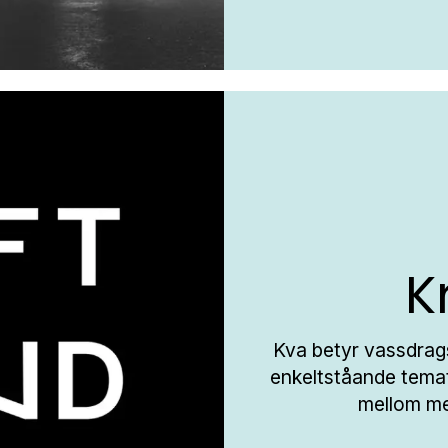
K
Kva betyr vassdrags
enkeltståande temat
mellom men