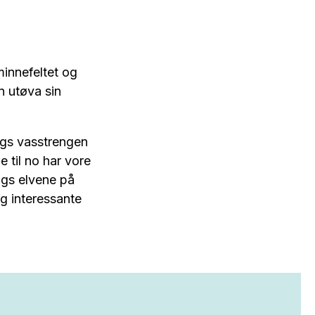
minnefeltet og
n utøva sin
ngs vasstrengen
e til no har vore
ngs elvene på
og interessante