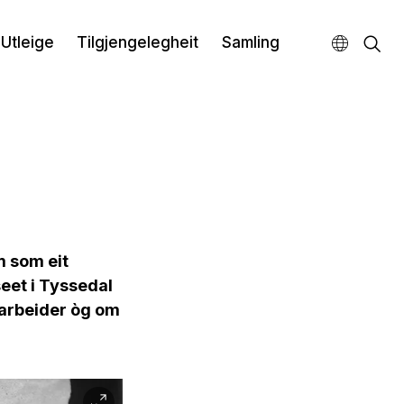
Utleige
Tilgjengelegheit
Samling
m som eit
eet i Tyssedal
arbeider òg om