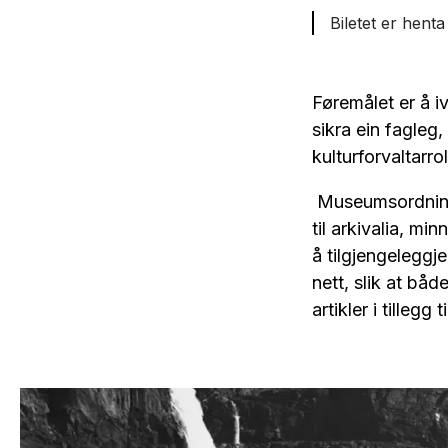
Biletet er henta
Føremålet er å i
sikra ein fagleg
kulturforvaltarro
Museumsordninga
til arkivalia, mi
å tilgjengeleggj
nett, slik at bå
artikler i tillegg 