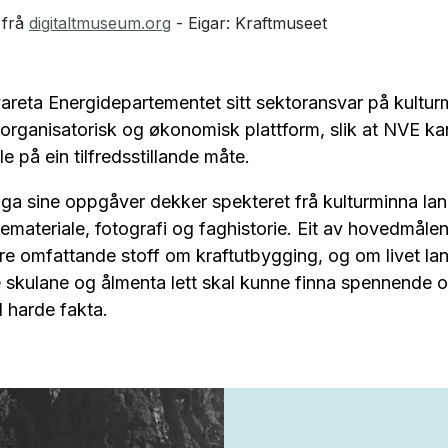
 frå
digitaltmuseum.org
- Eigar: Kraftmuseet
vareta Energidepartementet sitt sektoransvar på kultur
, organisatorisk og økonomisk plattform, slik at NVE ka
lle på ein tilfredsstillande måte.
 sine oppgåver dekker spekteret frå kulturminna la
nnemateriale, fotografi og faghistorie. Eit av hovedmålen
ere omfattande stoff om kraftutbygging, og om livet la
de skulane og ålmenta lett skal kunne finna spennende 
til harde fakta.